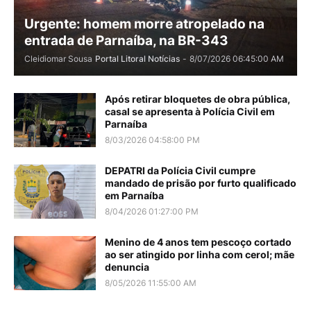
Urgente: homem morre atropelado na
entrada de Parnaíba, na BR-343
Cleidiomar Sousa
Portal Litoral Notícias
-
8/07/2026 06:45:00 AM
Após retirar bloquetes de obra pública,
casal se apresenta à Polícia Civil em
Parnaíba
8/03/2026 04:58:00 PM
DEPATRI da Polícia Civil cumpre
mandado de prisão por furto qualificado
em Parnaíba
8/04/2026 01:27:00 PM
Menino de 4 anos tem pescoço cortado
ao ser atingido por linha com cerol; mãe
denuncia
8/05/2026 11:55:00 AM