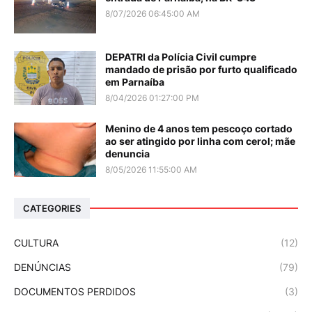
8/07/2026 06:45:00 AM
DEPATRI da Polícia Civil cumpre
mandado de prisão por furto qualificado
em Parnaíba
8/04/2026 01:27:00 PM
Menino de 4 anos tem pescoço cortado
ao ser atingido por linha com cerol; mãe
denuncia
8/05/2026 11:55:00 AM
CATEGORIES
CULTURA
(12)
DENÚNCIAS
(79)
DOCUMENTOS PERDIDOS
(3)