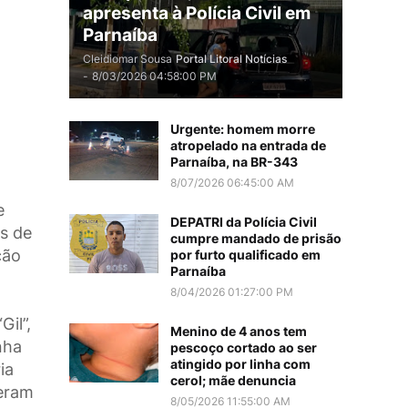
apresenta à Polícia Civil em
Parnaíba
Cleidiomar Sousa
Portal Litoral Notícias
-
8/03/2026 04:58:00 PM
Urgente: homem morre
atropelado na entrada de
Parnaíba, na BR-343
8/07/2026 06:45:00 AM
e
DEPATRI da Polícia Civil
s de
cumpre mandado de prisão
ção
por furto qualificado em
Parnaíba
8/04/2026 01:27:00 PM
Gil”,
Menino de 4 anos tem
nha
pescoço cortado ao ser
atingido por linha com
ia
cerol; mãe denuncia
 eram
8/05/2026 11:55:00 AM