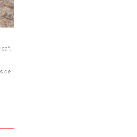
ica",
es de