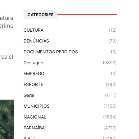
CATEGORIES
ratura
crime
CULTURA
(12)
DENÚNCIAS
(79)
DOCUMENTOS PERDIDOS
(3)
reais)
Destaque
(9892)
EMPREGO
(3)
ESPORTE
(180)
Geral
(1111)
MUNICÍPIOS
(1755)
NACIONAL
(1834)
PARNAÍBA
(4772)
PIAUI
(2064)