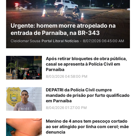
Urgente: homem morre atropelado na
entrada de Parnaíba, na BR-343
Cleidiomar Sousa
Portal Litoral Notícias
-
8/07/2026 06:45:00 AM
Após retirar bloquetes de obra pública,
casal se apresenta à Polícia Civil em
Parnaíba
8/03/2026 04:58:00 PM
DEPATRI da Polícia Civil cumpre
mandado de prisão por furto qualificado
em Parnaíba
8/04/2026 01:27:00 PM
Menino de 4 anos tem pescoço cortado
ao ser atingido por linha com cerol; mãe
denuncia