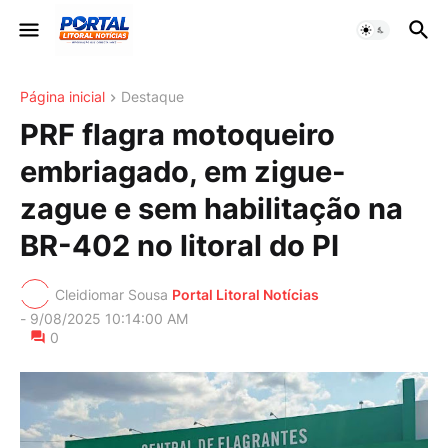
Página inicial
Destaque
PRF flagra motoqueiro
embriagado, em zigue-
zague e sem habilitação na
BR-402 no litoral do PI
Cleidiomar Sousa
Portal Litoral Notícias
-
9/08/2025 10:14:00 AM
0