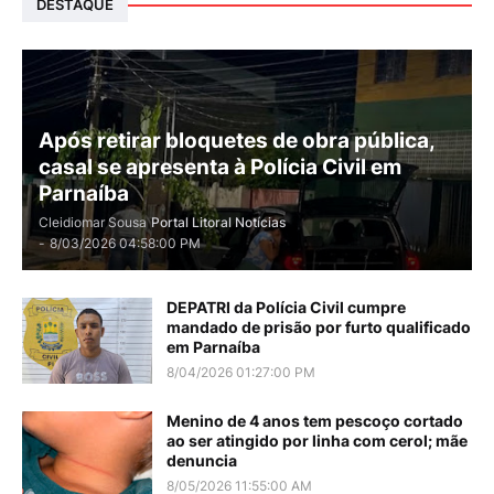
DESTAQUE
Após retirar bloquetes de obra pública,
casal se apresenta à Polícia Civil em
Parnaíba
Cleidiomar Sousa
Portal Litoral Notícias
-
8/03/2026 04:58:00 PM
DEPATRI da Polícia Civil cumpre
mandado de prisão por furto qualificado
em Parnaíba
8/04/2026 01:27:00 PM
Menino de 4 anos tem pescoço cortado
ao ser atingido por linha com cerol; mãe
denuncia
8/05/2026 11:55:00 AM