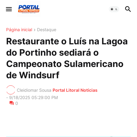
Página inicial
Destaque
Restaurante o Luís na Lagoa
do Portinho sediará o
Campeonato Sulamericano
de Windsurf
Cleidiomar Sousa
Portal Litoral Notícias
-
9/18/2025 05:29:00 PM
0