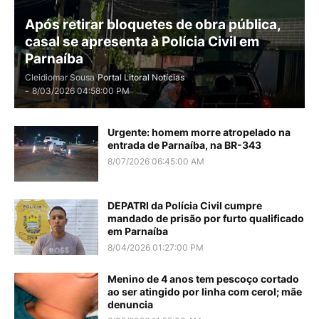
Após retirar bloquetes de obra pública,
casal se apresenta à Polícia Civil em
Parnaíba
Cleidiomar Sousa
Portal Litoral Notícias
-
8/03/2026 04:58:00 PM
Urgente: homem morre atropelado na
entrada de Parnaíba, na BR-343
8/07/2026 06:45:00 AM
DEPATRI da Polícia Civil cumpre
mandado de prisão por furto qualificado
em Parnaíba
8/04/2026 01:27:00 PM
Menino de 4 anos tem pescoço cortado
ao ser atingido por linha com cerol; mãe
denuncia