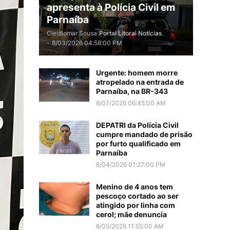
apresenta à Polícia Civil em
Parnaíba
Cleidiomar Sousa
Portal Litoral Notícias
-
8/03/2026 04:58:00 PM
Urgente: homem morre
atropelado na entrada de
Parnaíba, na BR-343
8/07/2026 06:45:00 AM
DEPATRI da Polícia Civil
cumpre mandado de prisão
por furto qualificado em
Parnaíba
8/04/2026 01:27:00 PM
Menino de 4 anos tem
pescoço cortado ao ser
atingido por linha com
cerol; mãe denuncia
8/05/2026 11:55:00 AM