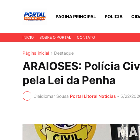
PAGINA PRINCIPAL
POLICIA
CID
INICIO
SOBRE O PORTAL
CONTATO
Página inicial
Destaque
ARAIOSES: Polícia Ci
pela Lei da Penha
Cleidiomar Sousa
Portal Litoral Notícias
-
5/22/202