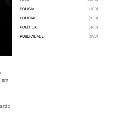
POLÍCIA
(100)
POLÍCIAL
(830)
POLÍTICA
(405)
PUBLICIDADE
(693)
A,
a em
razão
o