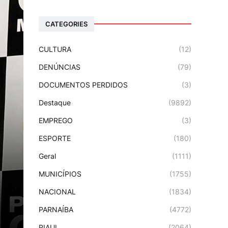
CATEGORIES
CULTURA
(12)
DENÚNCIAS
(79)
DOCUMENTOS PERDIDOS
(3)
Destaque
(9892)
EMPREGO
(3)
ESPORTE
(180)
Geral
(1111)
MUNICÍPIOS
(1755)
NACIONAL
(1834)
PARNAÍBA
(4772)
PIAUI
(2064)