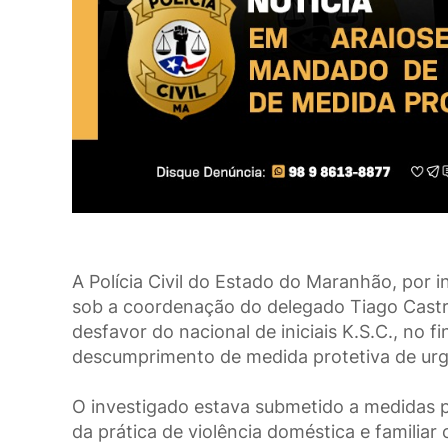
A Polícia Civil do Estado do Maranhão, por i
sob a coordenação do delegado Tiago Cast
desfavor do nacional de iniciais K.S.C., no f
descumprimento de medida protetiva de urg
O investigado estava submetido a medidas pr
da prática de violência doméstica e familia