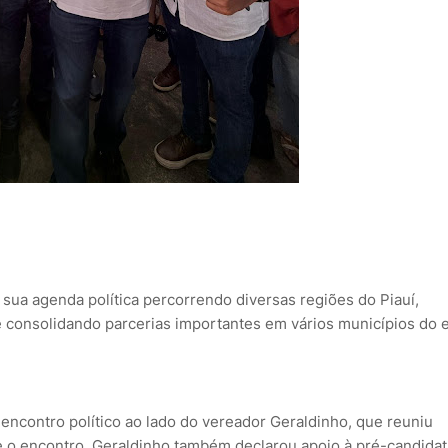
sua agenda política percorrendo diversas regiões do Piauí,
e consolidando parcerias importantes em vários municípios do 
encontro político ao lado do vereador Geraldinho, que reuniu
e o encontro, Geraldinho também declarou apoio à pré-candidat