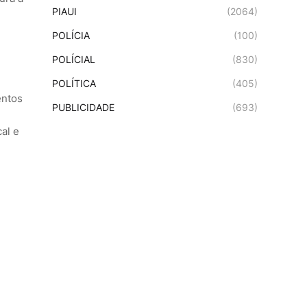
PIAUI
(2064)
POLÍCIA
(100)
POLÍCIAL
(830)
POLÍTICA
(405)
entos
PUBLICIDADE
(693)
al e