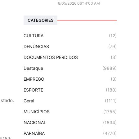
8/05/2026 06:14:00 AM
CATEGORIES
CULTURA
(12)
DENÚNCIAS
(79)
DOCUMENTOS PERDIDOS
(3)
Destaque
(9889)
EMPREGO
(3)
ESPORTE
(180)
estado.
Geral
(1111)
MUNICÍPIOS
(1755)
NACIONAL
(1834)
PARNAÍBA
(4770)
ura a