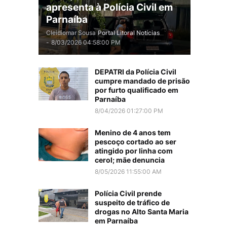
apresenta à Polícia Civil em
Parnaíba
Cleidiomar Sousa
Portal Litoral Notícias
-
8/03/2026 04:58:00 PM
DEPATRI da Polícia Civil
cumpre mandado de prisão
por furto qualificado em
Parnaíba
8/04/2026 01:27:00 PM
Menino de 4 anos tem
pescoço cortado ao ser
atingido por linha com
cerol; mãe denuncia
8/05/2026 11:55:00 AM
Polícia Civil prende
suspeito de tráfico de
drogas no Alto Santa Maria
em Parnaíba