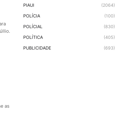
PIAUI
(2064)
POLÍCIA
(100)
ara
POLÍCIAL
(830)
llio.
POLÍTICA
(405)
PUBLICIDADE
(693)
me as