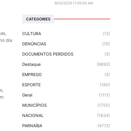
8/05/2026 11:55:00 AM
CATEGORIES
nas,
CULTURA
(12)
no dia
DENÚNCIAS
(79)
DOCUMENTOS PERDIDOS
(3)
Destaque
(9892)
EMPREGO
(3)
ESPORTE
(180)
s,
Geral
(1111)
em
MUNICÍPIOS
(1755)
NACIONAL
(1834)
PARNAÍBA
(4772)