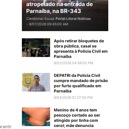
atropelado na entrada de
Parnaíba, na BR-343
Cleidiomar Sousa
Portal Litoral Notícias
-
8/07/2026 06:45:00 AM
Após retirar bloquetes de
obra pública, casal se
apresenta à Polícia Civil em
Parnaíba
8/03/2026 04:58:00 PM
DEPATRI da Polícia Civil
cumpre mandado de prisão
por furto qualificado em
Parnaíba
8/04/2026 01:27:00 PM
Menino de 4 anos tem
pescoço cortado ao ser
atingido por linha com
cerol; mãe denuncia
rantir