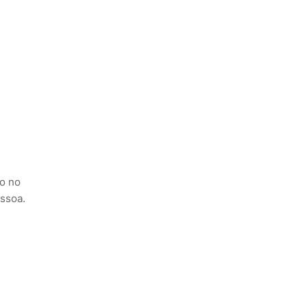
to no
essoa.