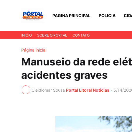
PAGINA PRINCIPAL
POLICIA
CID
INICIO
SOBRE O PORTAL
CONTATO
Página inicial
Manuseio da rede elét
acidentes graves
Cleidiomar Sousa
Portal Litoral Notícias
-
5/14/202