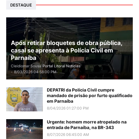
DESTAQUE
Após retirar bloquetes de obra pública,
casal se apresenta à Polícia Civil em
Parnaíba
Cleidiomar Sousa
Portal Litoral Notícias
-
8/03/2026 04:58:00 PM
DEPATRI da Polícia Civil cumpre
mandado de prisão por furto qualificado
em Parnaíba
8/04/2026 01:27:00 PM
Urgente: homem morre atropelado na
entrada de Parnaíba, na BR-343
8/07/2026 06:45:00 AM