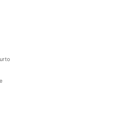
urto
e