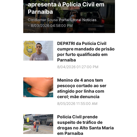
apresenta à Polícia Civil em
Parnaíba
Cleidiomar Sousa
Portal Litoral Notícias
-
8/03/2026 04:58:00 PM
DEPATRI da Polícia Civil
cumpre mandado de prisão
por furto qualificado em
Parnaíba
8/04/2026 01:27:00 PM
Menino de 4 anos tem
pescoço cortado ao ser
atingido por linha com
cerol; mãe denuncia
8/05/2026 11:55:00 AM
Polícia Civil prende
suspeito de tráfico de
drogas no Alto Santa Maria
em Parnaíba