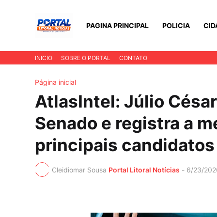
PAGINA PRINCIPAL
POLICIA
CID
INICIO
SOBRE O PORTAL
CONTATO
Página inicial
AtlasIntel: Júlio Césa
Senado e registra a m
principais candidatos
Cleidiomar Sousa
Portal Litoral Notícias
-
6/23/202