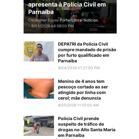
apresenta à Polícia Civil em
Parnaíba
Cleidiomar Sousa
Portal Litoral Notícias
-
8/03/2026 04:58:00 PM
DEPATRI da Polícia Civil
cumpre mandado de prisão
por furto qualificado em
Parnaíba
8/04/2026 01:27:00 PM
Menino de 4 anos tem
pescoço cortado ao ser
atingido por linha com
cerol; mãe denuncia
8/05/2026 11:55:00 AM
Polícia Civil prende
suspeito de tráfico de
drogas no Alto Santa Maria
em Parnaíba