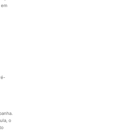
s em
ré-
mpanha.
ula, o
to