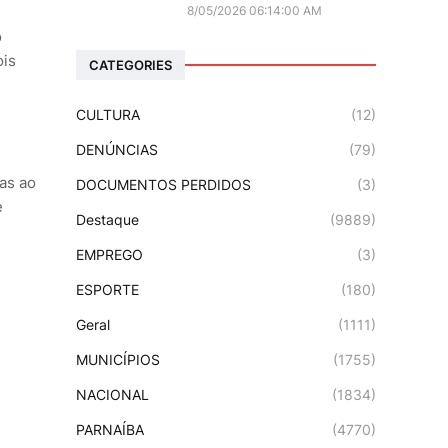
8/05/2026 06:14:00 AM
o
ois
CATEGORIES
CULTURA
(12)
DENÚNCIAS
(79)
gas ao
DOCUMENTOS PERDIDOS
(3)
e
Destaque
(9889)
EMPREGO
(3)
ESPORTE
(180)
Geral
(1111)
MUNICÍPIOS
(1755)
NACIONAL
(1834)
PARNAÍBA
(4770)