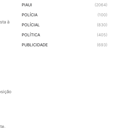
PIAUI
(2064)
POLÍCIA
(100)
sta à
POLÍCIAL
(830)
POLÍTICA
(405)
PUBLICIDADE
(693)
osição
te,