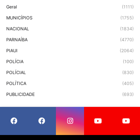
Geral
(1111)
MUNICÍPIOS
(1755)
NACIONAL
(1834)
PARNAÍBA
(4770)
PIAUI
(2064)
POLÍCIA
(100)
POLÍCIAL
(830)
POLÍTICA
(405)
PUBLICIDADE
(693)