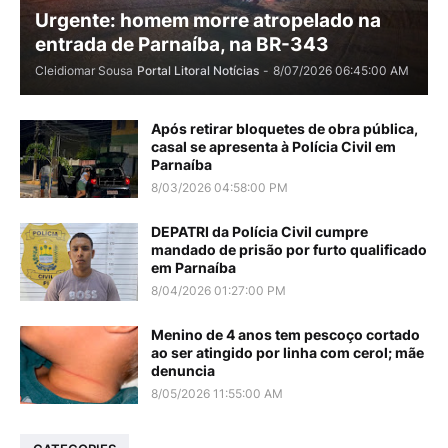
Urgente: homem morre atropelado na
entrada de Parnaíba, na BR-343
Cleidiomar Sousa
Portal Litoral Notícias
-
8/07/2026 06:45:00 AM
Após retirar bloquetes de obra pública,
casal se apresenta à Polícia Civil em
Parnaíba
8/03/2026 04:58:00 PM
DEPATRI da Polícia Civil cumpre
mandado de prisão por furto qualificado
em Parnaíba
8/04/2026 01:27:00 PM
Menino de 4 anos tem pescoço cortado
ao ser atingido por linha com cerol; mãe
denuncia
8/05/2026 11:55:00 AM