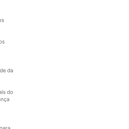
os
os
ade da
ais do
ança
para