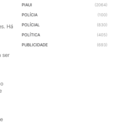
PIAUI
(2064)
POLÍCIA
(100)
POLÍCIAL
(830)
es. Há
POLÍTICA
(405)
PUBLICIDADE
(693)
 ser
lo
e
de