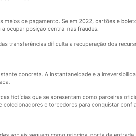
s meios de pagamento. Se em 2022, cartões e bolet
a ocupar posição central nas fraudes.
as transferências dificulta a recuperação dos recurs
ante concreta. A instantaneidade e a irreversibilid
aca.
as fictícias que se apresentam como parceiras ofici
 de colecionadores e torcedores para conquistar confi
es sociais seguem como principal porta de entrada 