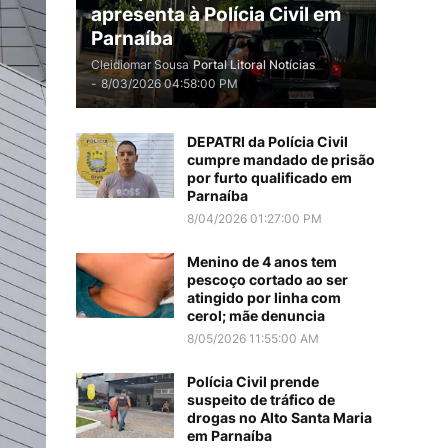
apresenta à Polícia Civil em
Parnaíba
Cleidiomar Sousa
Portal Litoral Notícias
-
8/03/2026 04:58:00 PM
DEPATRI da Polícia Civil
cumpre mandado de prisão
por furto qualificado em
Parnaíba
8/04/2026 01:27:00 PM
Menino de 4 anos tem
pescoço cortado ao ser
atingido por linha com
cerol; mãe denuncia
8/05/2026 11:55:00 AM
Polícia Civil prende
suspeito de tráfico de
drogas no Alto Santa Maria
em Parnaíba