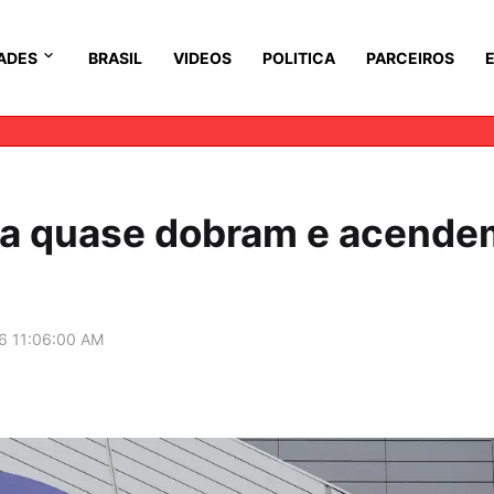
ADES
BRASIL
VIDEOS
POLITICA
PARCEIROS
pa quase dobram e acende
6 11:06:00 AM