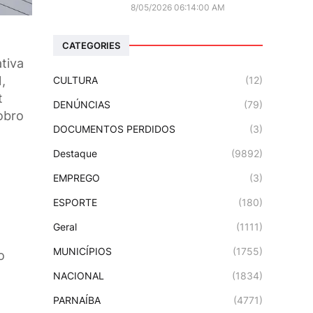
8/05/2026 06:14:00 AM
CATEGORIES
tiva
,
CULTURA
(12)
t
DENÚNCIAS
(79)
obro
DOCUMENTOS PERDIDOS
(3)
Destaque
(9892)
EMPREGO
(3)
ESPORTE
(180)
Geral
(1111)
MUNICÍPIOS
(1755)
o
NACIONAL
(1834)
PARNAÍBA
(4771)