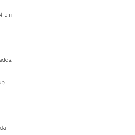
34 em
ados.
de
nda