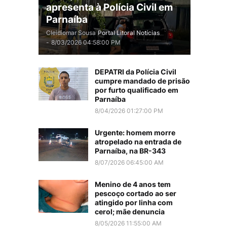
apresenta à Polícia Civil em
Parnaíba
Cleidiomar Sousa
Portal Litoral Notícias
-
8/03/2026 04:58:00 PM
DEPATRI da Polícia Civil
cumpre mandado de prisão
por furto qualificado em
Parnaíba
8/04/2026 01:27:00 PM
Urgente: homem morre
atropelado na entrada de
Parnaíba, na BR-343
8/07/2026 06:45:00 AM
Menino de 4 anos tem
pescoço cortado ao ser
atingido por linha com
cerol; mãe denuncia
8/05/2026 11:55:00 AM