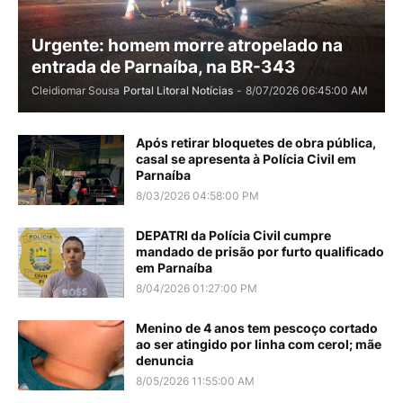
Urgente: homem morre atropelado na
entrada de Parnaíba, na BR-343
Cleidiomar Sousa
Portal Litoral Notícias
-
8/07/2026 06:45:00 AM
Após retirar bloquetes de obra pública,
casal se apresenta à Polícia Civil em
Parnaíba
8/03/2026 04:58:00 PM
DEPATRI da Polícia Civil cumpre
mandado de prisão por furto qualificado
em Parnaíba
8/04/2026 01:27:00 PM
Menino de 4 anos tem pescoço cortado
ao ser atingido por linha com cerol; mãe
denuncia
8/05/2026 11:55:00 AM