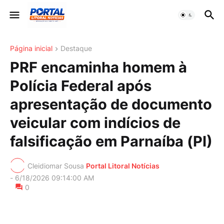
Página inicial
Destaque
PRF encaminha homem à
Polícia Federal após
apresentação de documento
veicular com indícios de
falsificação em Parnaíba (PI)
Cleidiomar Sousa
Portal Litoral Notícias
-
6/18/2026 09:14:00 AM
0