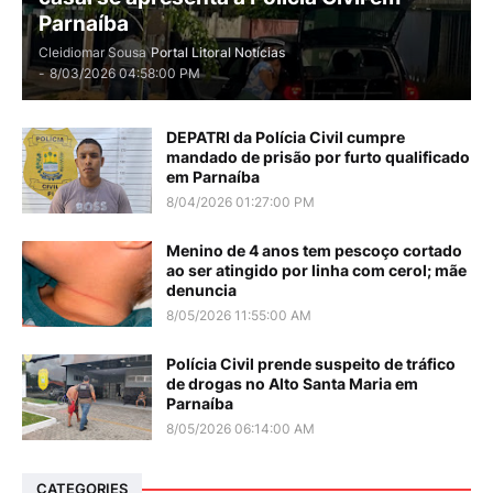
Parnaíba
Cleidiomar Sousa
Portal Litoral Notícias
-
8/03/2026 04:58:00 PM
DEPATRI da Polícia Civil cumpre
mandado de prisão por furto qualificado
em Parnaíba
8/04/2026 01:27:00 PM
Menino de 4 anos tem pescoço cortado
ao ser atingido por linha com cerol; mãe
denuncia
8/05/2026 11:55:00 AM
Polícia Civil prende suspeito de tráfico
de drogas no Alto Santa Maria em
Parnaíba
8/05/2026 06:14:00 AM
CATEGORIES