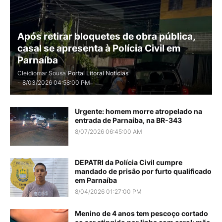
Após retirar bloquetes de obra pública,
casal se apresenta à Polícia Civil em
Parnaíba
Cleidiomar Sousa
Portal Litoral Notícias
-
8/03/2026 04:58:00 PM
Urgente: homem morre atropelado na
entrada de Parnaíba, na BR-343
8/07/2026 06:45:00 AM
DEPATRI da Polícia Civil cumpre
mandado de prisão por furto qualificado
em Parnaíba
8/04/2026 01:27:00 PM
Menino de 4 anos tem pescoço cortado