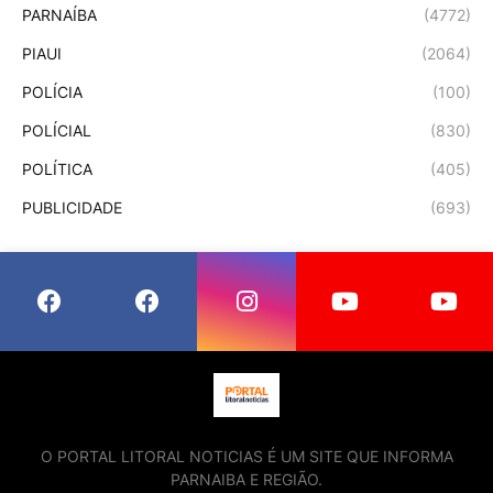
PARNAÍBA
(4772)
PIAUI
(2064)
POLÍCIA
(100)
POLÍCIAL
(830)
POLÍTICA
(405)
PUBLICIDADE
(693)
O PORTAL LITORAL NOTICIAS É UM SITE QUE INFORMA
PARNAIBA E REGIÃO.