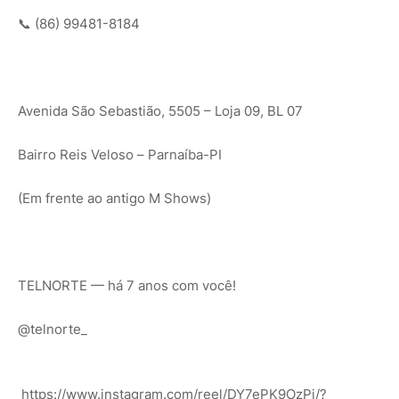
📞 (86) 99481-8184
Avenida São Sebastião, 5505 – Loja 09, BL 07
Bairro Reis Veloso – Parnaíba-PI
(Em frente ao antigo M Shows)
TELNORTE — há 7 anos com você!
@telnorte_
https://www.instagram.com/reel/DY7ePK9OzPj/?