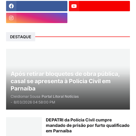
DESTAQUE
Após retirar bloquetes de obra pública,
casal se apresenta à Polícia Civil em
Parnaíba
Cleidiomar Sousa
Portal Litoral Notícias
-
8/03/2026 04:58:00 PM
DEPATRI da Polícia Civil cumpre
mandado de prisão por furto qualificado
em Parnaíba