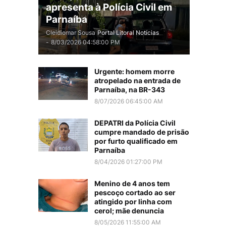
apresenta à Polícia Civil em
Parnaíba
Cleidiomar Sousa
Portal Litoral Notícias
-
8/03/2026 04:58:00 PM
Urgente: homem morre
atropelado na entrada de
Parnaíba, na BR-343
8/07/2026 06:45:00 AM
DEPATRI da Polícia Civil
cumpre mandado de prisão
por furto qualificado em
Parnaíba
8/04/2026 01:27:00 PM
Menino de 4 anos tem
pescoço cortado ao ser
atingido por linha com
cerol; mãe denuncia
8/05/2026 11:55:00 AM