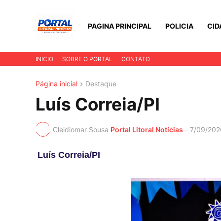
PAGINA PRINCIPAL
POLICIA
CID
INICIO
SOBRE O PORTAL
CONTATO
Página inicial
Destaque
Luís Correia/PI
Cleidiomar Sousa
Portal Litoral Notícias
-
7/09/202
Luís Correia/PI 