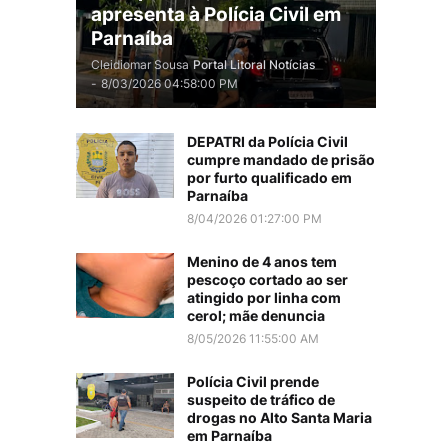
apresenta à Polícia Civil em
Parnaíba
Cleidiomar Sousa
Portal Litoral Notícias
-
8/03/2026 04:58:00 PM
DEPATRI da Polícia Civil
cumpre mandado de prisão
por furto qualificado em
Parnaíba
8/04/2026 01:27:00 PM
Menino de 4 anos tem
pescoço cortado ao ser
atingido por linha com
cerol; mãe denuncia
8/05/2026 11:55:00 AM
Polícia Civil prende
suspeito de tráfico de
drogas no Alto Santa Maria
em Parnaíba