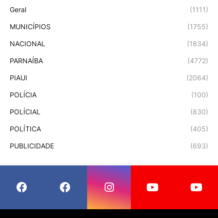
Geral
(1111)
MUNICÍPIOS
(1755)
NACIONAL
(1834)
PARNAÍBA
(4772)
PIAUI
(2064)
POLÍCIA
(100)
POLÍCIAL
(830)
POLÍTICA
(405)
PUBLICIDADE
(693)