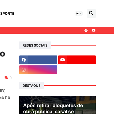
ESPORTE
REDES SOCIAIS
ão
0
DESTAQUE
HB),
va na
Após retirar bloquetes de
obra pública, casal se