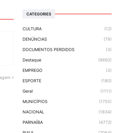
CATEGORIES
CULTURA
(12)
DENÚNCIAS
(79)
DOCUMENTOS PERDIDOS
(3)
Destaque
(9892)
EMPREGO
(3)
tagem
ESPORTE
(180)
Geral
(1111)
MUNICÍPIOS
(1755)
NACIONAL
(1834)
PARNAÍBA
(4772)
PIAUI
(2064)