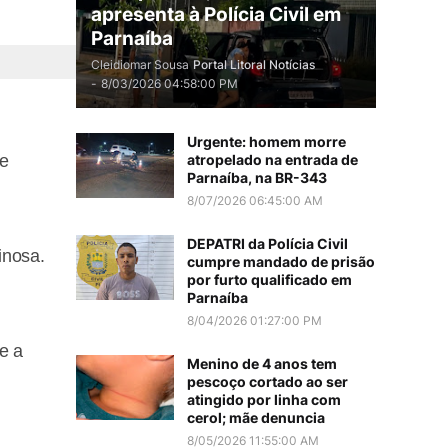
Foto: Reprodução
apresenta à Polícia Civil em
Parnaíba
Cleidiomar Sousa
Portal Litoral Notícias
-
8/03/2026 04:58:00 PM
Urgente: homem morre
de
atropelado na entrada de
Parnaíba, na BR-343
8/07/2026 06:45:00 AM
DEPATRI da Polícia Civil
inosa.
cumpre mandado de prisão
por furto qualificado em
Parnaíba
8/04/2026 01:27:00 PM
e a
Menino de 4 anos tem
pescoço cortado ao ser
atingido por linha com
cerol; mãe denuncia
8/05/2026 11:55:00 AM