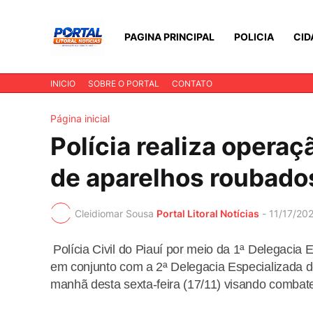
PAGINA PRINCIPAL
POLICIA
CID
INICIO
SOBRE O PORTAL
CONTATO
Página inicial
Polícia realiza opera
de aparelhos roubado
Cleidiomar Sousa
Portal Litoral Notícias
-
11/17/20
Polícia Civil do Piauí por meio da 1ª Delegaci
em conjunto com a 2ª Delegacia Especializada d
manhã desta sexta-feira (17/11) visando combate