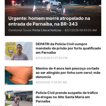
Urgente: homem morre atropelado na
entrada de Parnaíba, na BR-343
Cleidiomar Sousa
Portal Litoral Notícias
-
8/07/2026 06:45:00 AM
DEPATRI da Polícia Civil cumpre
mandado de prisão por furto qualificado
em Parnaíba
8/04/2026 01:27:00 PM
Menino de 4 anos tem pescoço cortado
ao ser atingido por linha com cerol; mãe
denuncia
8/05/2026 11:55:00 AM
Polícia Civil prende suspeito de tráfico
de drogas no Alto Santa Maria em
Parnaíba