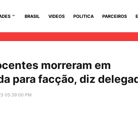
ADES
BRASIL
VIDEOS
POLITICA
PARCEIROS
nocentes morreram em
a para facção, diz delega
23 05:39:00 PM