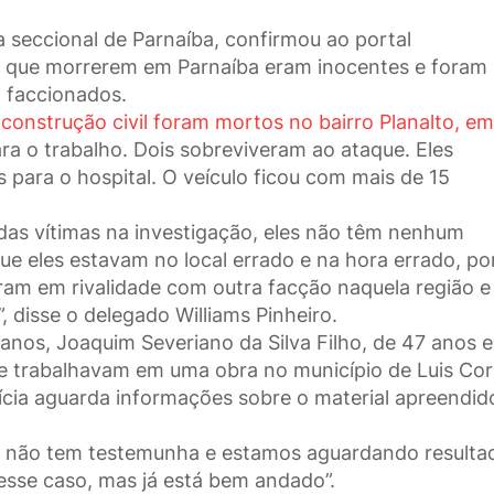
a seccional de Parnaíba, confirmou ao portal
s que morrerem em Parnaíba eram inocentes e foram
 faccionados.
construção civil foram mortos no bairro Planalto, em
 o trabalho. Dois sobreviveram ao ataque. Eles
para o hospital. O veículo ficou com mais de 15
das vítimas na investigação, eles não têm nenhum
ue eles estavam no local errado e na hora errado, p
am em rivalidade com outra facção naquela região e
 disse o delegado Williams Pinheiro.
anos, Joaquim Severiano da Silva Filho, de 47 anos e
ue trabalhavam em uma obra no município de Luis Corr
lícia aguarda informações sobre o material apreendid
al não tem testemunha e estamos aguardando resulta
esse caso, mas já está bem andado”.