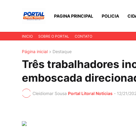
PAGINA PRINCIPAL
POLICIA
CID
INICIO
SOBRE O PORTAL
CONTATO
Página inicial
Destaque
Três trabalhadores i
emboscada direcionad
Cleidiomar Sousa
Portal Litoral Notícias
-
12/21/20