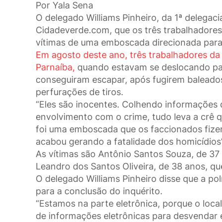
Por Yala Sena
O delegado Williams Pinheiro, da 1ª delegaci
Cidadeverde.com, que os três trabalhadore
vítimas de uma emboscada direcionada para
Em agosto deste ano, três trabalhadores da 
Parnaíba,
quando estavam se deslocando para
conseguiram escapar, após fugirem baleados 
perfurações de tiros.
“Eles são inocentes. Colhendo informações 
envolvimento com o crime, tudo leva a crê q
foi uma emboscada que os faccionados fizer
acabou gerando a fatalidade dos homicídios”,
As vítimas são Antônio Santos Souza, de 37 
Leandro dos Santos Oliveira, de 38 anos, q
O delegado Williams Pinheiro disse que a po
para a conclusão do inquérito.
“Estamos na parte eletrônica, porque o loc
de informações eletrônicas para desvendar 