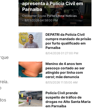
apresenta à Polícia Civil em
Parnaíba
Cleidiomar Sousa
Portal Litoral Notícias
-
8/03/2026 04:58:00 PM
DEPATRI da Polícia Civil
cumpre mandado de prisão
por furto qualificado em
Parnaíba
8/04/2026 01:27:00 PM
orque
Menino de 4 anos tem
pescoço cortado ao ser
atingido por linha com
cerol; mãe denuncia
eia.
8/05/2026 11:55:00 AM
o
Polícia Civil prende
suspeito de tráfico de
dos
drogas no Alto Santa Maria
em Parnaíba