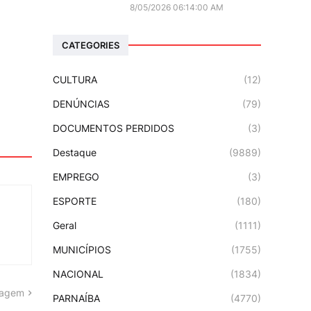
8/05/2026 06:14:00 AM
CATEGORIES
CULTURA
(12)
DENÚNCIAS
(79)
DOCUMENTOS PERDIDOS
(3)
Destaque
(9889)
EMPREGO
(3)
ESPORTE
(180)
Geral
(1111)
MUNICÍPIOS
(1755)
NACIONAL
(1834)
tagem
PARNAÍBA
(4770)