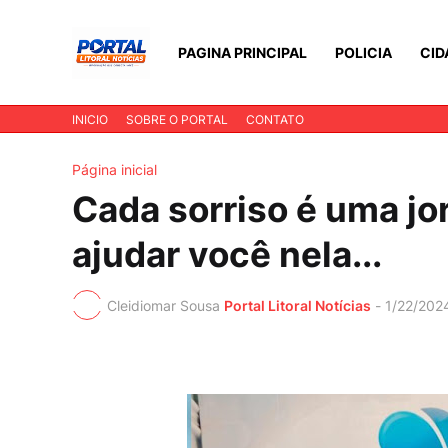
PAGINA PRINCIPAL
POLICIA
CID
INICIO
SOBRE O PORTAL
CONTATO
Página inicial
Cada sorriso é uma jo
ajudar você nela...
Cleidiomar Sousa
Portal Litoral Notícias
-
1/22/202