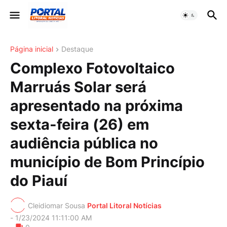
Página inicial
Destaque
Complexo Fotovoltaico
Marruás Solar será
apresentado na próxima
sexta-feira (26) em
audiência pública no
município de Bom Princípio
do Piauí
Cleidiomar Sousa
Portal Litoral Notícias
-
1/23/2024 11:11:00 AM