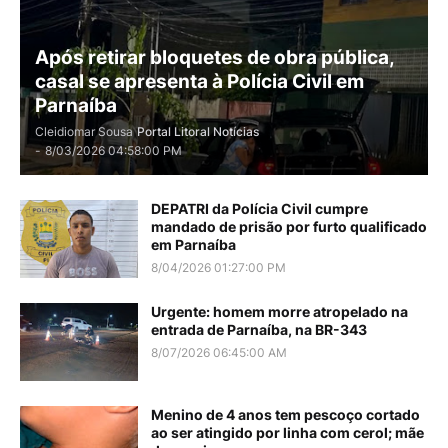
Após retirar bloquetes de obra pública,
casal se apresenta à Polícia Civil em
Parnaíba
Cleidiomar Sousa
Portal Litoral Notícias
-
8/03/2026 04:58:00 PM
DEPATRI da Polícia Civil cumpre
mandado de prisão por furto qualificado
em Parnaíba
8/04/2026 01:27:00 PM
Urgente: homem morre atropelado na
entrada de Parnaíba, na BR-343
8/07/2026 06:45:00 AM
Menino de 4 anos tem pescoço cortado
ao ser atingido por linha com cerol; mãe