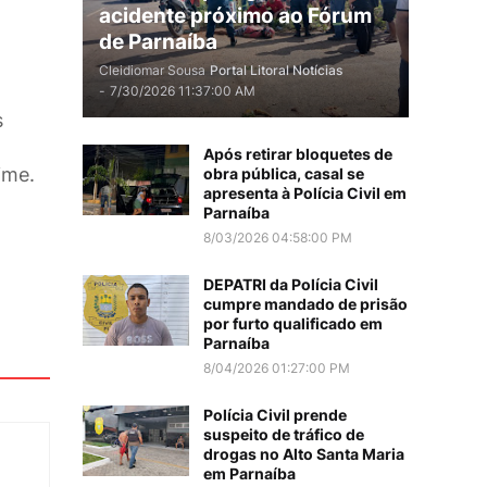
acidente próximo ao Fórum
de Parnaíba
Cleidiomar Sousa
Portal Litoral Notícias
-
7/30/2026 11:37:00 AM
s
Após retirar bloquetes de
ime.
obra pública, casal se
apresenta à Polícia Civil em
Parnaíba
8/03/2026 04:58:00 PM
DEPATRI da Polícia Civil
cumpre mandado de prisão
por furto qualificado em
Parnaíba
8/04/2026 01:27:00 PM
Polícia Civil prende
suspeito de tráfico de
drogas no Alto Santa Maria
em Parnaíba