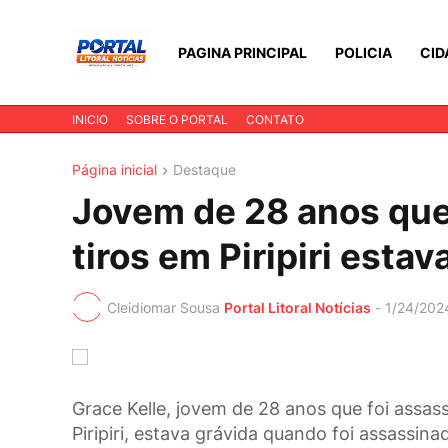
PAGINA PRINCIPAL
POLICIA
CID
INICIO
SOBRE O PORTAL
CONTATO
Página inicial
Destaque
Jovem de 28 anos que
tiros em Piripiri estav
Cleidiomar Sousa
Portal Litoral Notícias
-
1/24/202
Grace Kelle, jovem de 28 anos que foi assass
Piripiri, estava grávida quando foi assassina