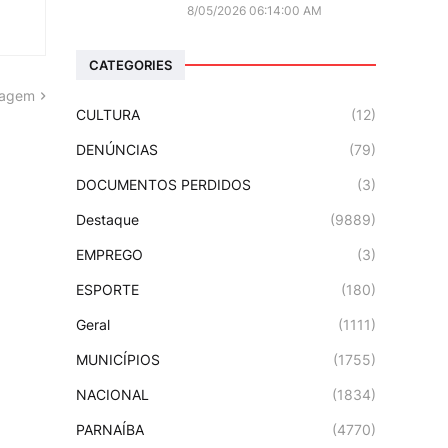
8/05/2026 06:14:00 AM
CATEGORIES
tagem
CULTURA
(12)
DENÚNCIAS
(79)
DOCUMENTOS PERDIDOS
(3)
Destaque
(9889)
EMPREGO
(3)
ESPORTE
(180)
Geral
(1111)
MUNICÍPIOS
(1755)
NACIONAL
(1834)
PARNAÍBA
(4770)