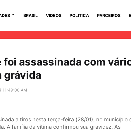
ADES
BRASIL
VIDEOS
POLITICA
PARCEIROS
 foi assassinada com vári
a grávida
4 11:49:00 AM
inada a tiros nesta terça-feira (28/01), no município 
da. A família da vítima confirmou sua gravidez. As