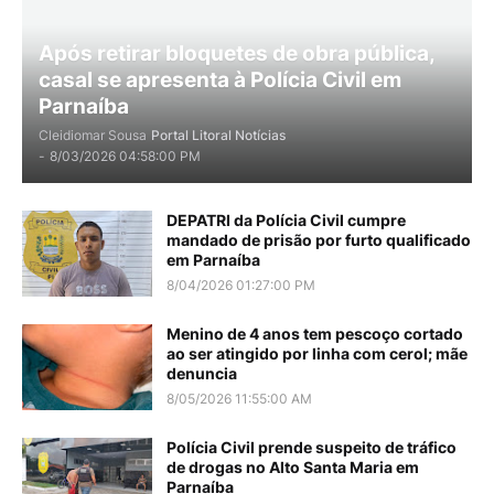
Após retirar bloquetes de obra pública,
casal se apresenta à Polícia Civil em
Parnaíba
Cleidiomar Sousa
Portal Litoral Notícias
-
8/03/2026 04:58:00 PM
DEPATRI da Polícia Civil cumpre
mandado de prisão por furto qualificado
em Parnaíba
8/04/2026 01:27:00 PM
Menino de 4 anos tem pescoço cortado
ao ser atingido por linha com cerol; mãe
denuncia
8/05/2026 11:55:00 AM
Polícia Civil prende suspeito de tráfico
de drogas no Alto Santa Maria em
Parnaíba