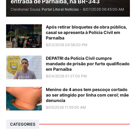
entrada de Parnaíba, na BR-343
Cleidiomar Sousa
Portal Litoral Notícias
-
8/07/2026 06:45:00 AM
Após retirar bloquetes de obra pública,
casal se apresenta à Polícia Civil em
Parnaíba
8/03/2026 04:58:00 PM
DEPATRI da Polícia Civil cumpre
mandado de prisão por furto qualificado
em Parnaíba
8/04/2026 01:27:00 PM
Menino de 4 anos tem pescoço cortado
ao ser atingido por linha com cerol; mãe
denuncia
8/05/2026 11:55:00 AM
CATEGORIES