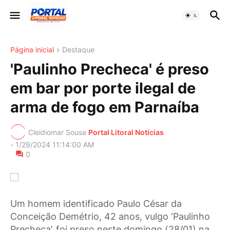
Página inicial
Destaque
'Paulinho Precheca' é preso
em bar por porte ilegal de
arma de fogo em Parnaíba
Cleidiomar Sousa
Portal Litoral Notícias
-
1/29/2024 11:14:00 AM
0
Um homem identificado Paulo César da
Conceição Demétrio, 42 anos, vulgo ‘Paulinho
Precheca’, foi preso neste domingo (28/01) na