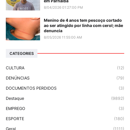
em Parnaíba
8/04/2026 01:27:00 PM
Menino de 4 anos tem pescoço cortado
ao ser atingido por linha com cerol; mãe
denuncia
8/05/2026 11:55:00 AM
CATEGORIES
CULTURA
(12)
DENÚNCIAS
(79)
DOCUMENTOS PERDIDOS
(3)
Destaque
(9892)
EMPREGO
(3)
ESPORTE
(180)
Geral
(1111)