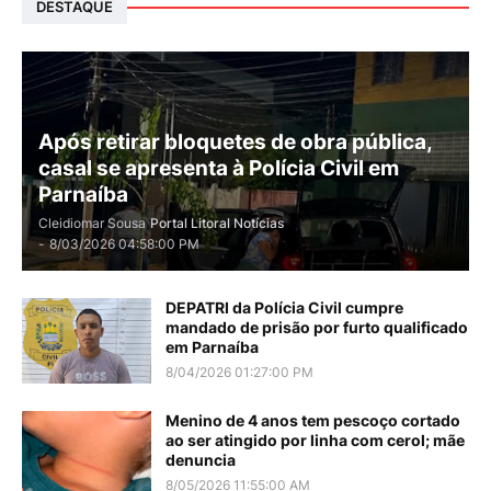
DESTAQUE
Após retirar bloquetes de obra pública,
casal se apresenta à Polícia Civil em
Parnaíba
Cleidiomar Sousa
Portal Litoral Notícias
-
8/03/2026 04:58:00 PM
DEPATRI da Polícia Civil cumpre
mandado de prisão por furto qualificado
em Parnaíba
8/04/2026 01:27:00 PM
Menino de 4 anos tem pescoço cortado
ao ser atingido por linha com cerol; mãe
denuncia
8/05/2026 11:55:00 AM