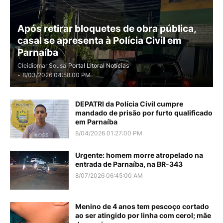
Após retirar bloquetes de obra pública,
casal se apresenta à Polícia Civil em
Parnaíba
Cleidiomar Sousa
Portal Litoral Notícias
-
8/03/2026 04:58:00 PM
DEPATRI da Polícia Civil cumpre
mandado de prisão por furto qualificado
em Parnaíba
8/04/2026 01:27:00 PM
Urgente: homem morre atropelado na
entrada de Parnaíba, na BR-343
8/07/2026 06:45:00 AM
Menino de 4 anos tem pescoço cortado
ao ser atingido por linha com cerol; mãe