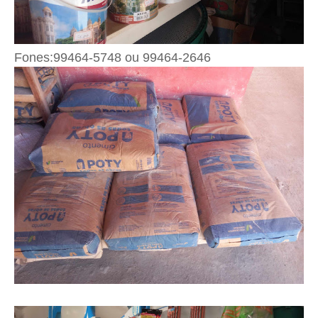
Fones:99464-5748 ou 99464-2646