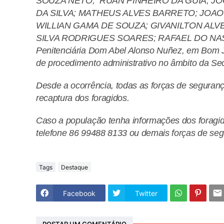
SOUZA NETO; RUAN PINHEIRO DA GUIA; JO
DA SILVA; MATHEUS ALVES BARRETO; JOA
WILLIAN GAMA DE SOUZA; GIVANILTON AL
SILVA RODRIGUES SOARES; RAFAEL DO NASCIM
Penitenciária Dom Abel Alonso Nuñez, em Bom Je
de procedimento administrativo no âmbito da Sec
Desde a ocorrência, todas as forças de seguran
recaptura dos foragidos.
Caso a população tenha informações dos foragid
telefone 86 99488 8133 ou demais forças de seg
Tags
Destaque
Facebook
Twitter
POSTAR UM COMENTÁRIO