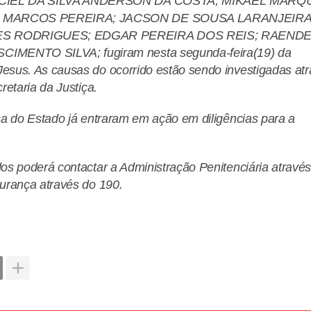
CIEL DA SILVA ANDERSON DA COSTA; MIKAEL MARQ
O MARCOS PEREIRA; JACSON DE SOUSA LARANJEIRA
VES RODRIGUES; EDGAR PEREIRA DOS REIS; RAEND
ENTO SILVA; fugiram nesta segunda-feira(19) da
sus. As causas do ocorrido estão sendo investigadas at
retaria da Justiça.
ça do Estado já entraram em ação em diligências para a
os poderá contactar a Administração Penitenciária atravé
urança através do 190.