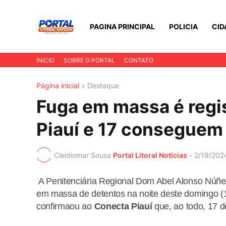
PAGINA PRINCIPAL
POLICIA
CID
INICIO
SOBRE O PORTAL
CONTATO
Página inicial
Destaque
Fuga em massa é regis
Piauí e 17 conseguem
Cleidiomar Sousa
Portal Litoral Notícias
-
2/19/202
A Penitenciária Regional Dom Abel Alonso Núñez
em massa de detentos na noite deste domingo (1
confirmaou ao
Conecta Piauí
que, ao todo, 17 