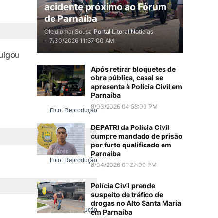
acidente próximo ao Fórum
Foto: Reprodução
de Parnaíba
Cleidiomar Sousa
Portal Litoral Notícias
-
7/30/2026 11:37:00 AM
ulgou
Após retirar bloquetes de
obra pública, casal se
apresenta à Polícia Civil em
Parnaíba
8/03/2026 04:58:00 PM
Foto: Reprodução
DEPATRI da Polícia Civil
cumpre mandado de prisão
por furto qualificado em
Parnaíba
Foto: Reprodução
8/04/2026 01:27:00 PM
Polícia Civil prende
suspeito de tráfico de
drogas no Alto Santa Maria
Foto: Reprodução
em Parnaíba