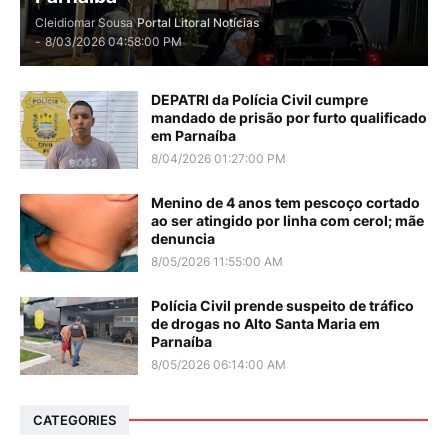
Cleidiomar Sousa
Portal Litoral Notícias
-
8/03/2026 04:58:00 PM
DEPATRI da Polícia Civil cumpre
mandado de prisão por furto qualificado
em Parnaíba
8/04/2026 01:27:00 PM
Menino de 4 anos tem pescoço cortado
ao ser atingido por linha com cerol; mãe
denuncia
8/05/2026 11:55:00 AM
Polícia Civil prende suspeito de tráfico
de drogas no Alto Santa Maria em
Parnaíba
8/05/2026 06:14:00 AM
CATEGORIES