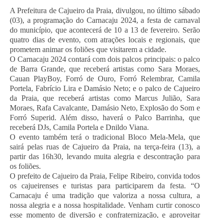
A Prefeitura de Cajueiro da Praia, divulgou, no último sábado
(03), a programação do Carnacaju 2024, a festa de carnaval
do município, que acontecerá de 10 a 13 de fevereiro. Serão
quatro dias de evento, com atrações locais e regionais, que
prometem animar os foliões que visitarem a cidade.
O Carnacaju 2024 contará com dois palcos principais: o palco
de Barra Grande, que receberá artistas como Sara Moraes,
Cauan PlayBoy, Forró de Ouro, Forró Relembrar, Camila
Portela, Fabrício Lira e Damásio Neto; e o palco de Cajueiro
da Praia, que receberá artistas como Marcus Julião, Sara
Moraes, Rafa Cavalcante, Damásio Neto, Explosão do Som e
Forró Superid. Além disso, haverá o Palco Barrinha, que
receberá DJs, Camila Portela e Dnildo Viana.
O evento também terá o tradicional Bloco Mela-Mela, que
sairá pelas ruas de Cajueiro da Praia, na terça-feira (13), a
partir das 16h30, levando muita alegria e descontração para
os foliões.
O prefeito de Cajueiro da Praia, Felipe Ribeiro, convida todos
os cajueirenses e turistas para participarem da festa. “O
Carnacaju é uma tradição que valoriza a nossa cultura, a
nossa alegria e a nossa hospitalidade. Venham curtir conosco
esse momento de diversão e confraternização, e aproveitar