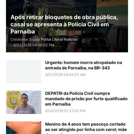
Após retirar bloquetes de obra pública,
casal se apresenta à Polícia Civil em
Parnaíba
Cleidiomar Sousa
Portal Litoral Notícias
-
8/03/2026 04:58:00 PM
Urgente: homem morre atropelado na
entrada de Parnaíba, na BR-343
8/07/2026 06:45:00 AM
DEPATRI da Polícia Civil cumpre
mandado de prisão por furto qualificado
em Parnaíba
8/04/2026 01:27:00 PM
Menino de 4 anos tem pescoço cortado
ao ser atingido por linha com cerol; mãe