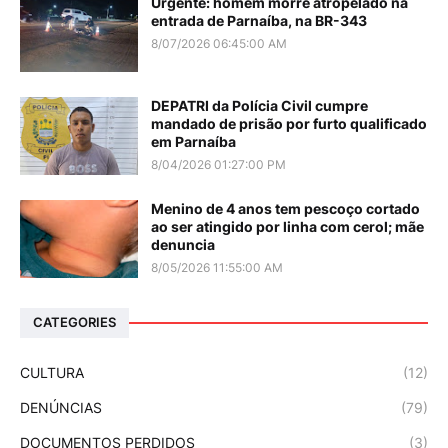
Urgente: homem morre atropelado na
entrada de Parnaíba, na BR-343
8/07/2026 06:45:00 AM
DEPATRI da Polícia Civil cumpre
mandado de prisão por furto qualificado
em Parnaíba
8/04/2026 01:27:00 PM
Menino de 4 anos tem pescoço cortado
ao ser atingido por linha com cerol; mãe
denuncia
8/05/2026 11:55:00 AM
CATEGORIES
CULTURA
(12)
DENÚNCIAS
(79)
DOCUMENTOS PERDIDOS
(3)