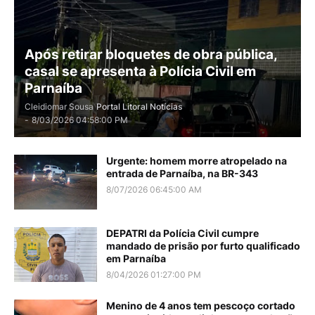
Após retirar bloquetes de obra pública,
casal se apresenta à Polícia Civil em
Parnaíba
Cleidiomar Sousa
Portal Litoral Notícias
-
8/03/2026 04:58:00 PM
Urgente: homem morre atropelado na
entrada de Parnaíba, na BR-343
8/07/2026 06:45:00 AM
DEPATRI da Polícia Civil cumpre
mandado de prisão por furto qualificado
em Parnaíba
8/04/2026 01:27:00 PM
Menino de 4 anos tem pescoço cortado