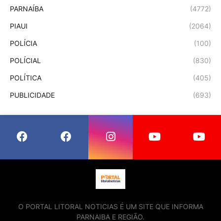
PARNAÍBA
(4772)
PIAUI
(2064)
POLÍCIA
(100)
POLÍCIAL
(830)
POLÍTICA
(405)
PUBLICIDADE
(693)
O PORTAL LITORAL NOTICIAS É UM SITE QUE INFORMA
PARNAIBA E REGIÃO.