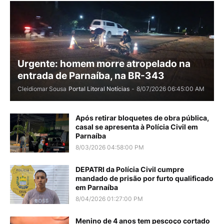
Urgente: homem morre atropelado na
entrada de Parnaíba, na BR-343
Cleidiomar Sousa
Portal Litoral Notícias
-
8/07/2026 06:45:00 AM
Após retirar bloquetes de obra pública,
casal se apresenta à Polícia Civil em
Parnaíba
8/03/2026 04:58:00 PM
DEPATRI da Polícia Civil cumpre
mandado de prisão por furto qualificado
em Parnaíba
8/04/2026 01:27:00 PM
Menino de 4 anos tem pescoço cortado