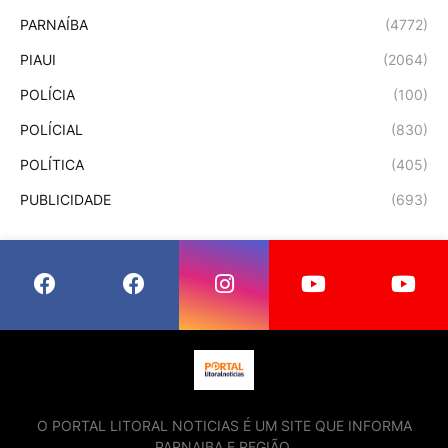
PARNAÍBA
(4772)
PIAUI
(2064)
POLÍCIA
(100)
POLÍCIAL
(830)
POLÍTICA
(405)
PUBLICIDADE
(693)
O PORTAL LITORAL NOTICIAS É UM SITE QUE INFORMA
PARNAIBA E REGIÃO.