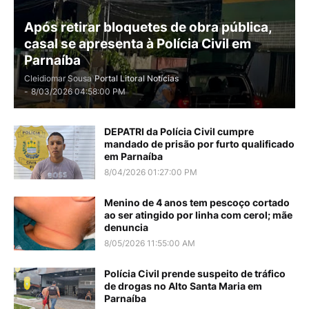
Após retirar bloquetes de obra pública,
casal se apresenta à Polícia Civil em
Parnaíba
Cleidiomar Sousa
Portal Litoral Notícias
-
8/03/2026 04:58:00 PM
DEPATRI da Polícia Civil cumpre
mandado de prisão por furto qualificado
em Parnaíba
8/04/2026 01:27:00 PM
Menino de 4 anos tem pescoço cortado
ao ser atingido por linha com cerol; mãe
denuncia
8/05/2026 11:55:00 AM
Polícia Civil prende suspeito de tráfico
de drogas no Alto Santa Maria em
Parnaíba