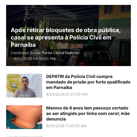
Após retirar bloquetes de obra pública,
casal se apresenta à Polícia Civil em
Parnaíba
Cleidiomar Sousa
Portal Litoral Notícias
-
8/03/2026 04:58:00 PM
DEPATRI da Polícia Civil cumpre
mandado de prisão por furto qualificado
em Parnaíba
8/04/2026 01:27:00 PM
Menino de 4 anos tem pescoço cortado
ao ser atingido por linha com cerol; mãe
denuncia
8/05/2026 11:55:00 AM