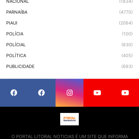
NACIONAL
(1834)
PARNAÍBA
(4770)
PIAUI
(2064)
POLÍCIA
(100)
POLÍCIAL
(830)
POLÍTICA
(405)
PUBLICIDADE
(693)
O PORTAL LITORAL NOTICIAS É UM SITE QUE INFORMA