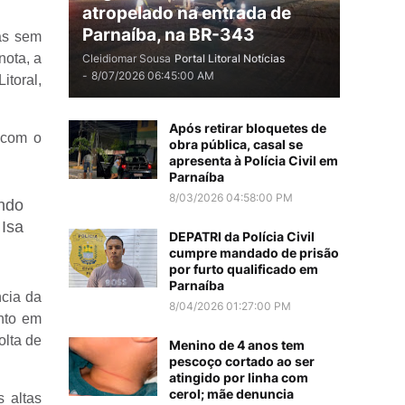
atropelado na entrada de
Parnaíba, na BR-343
as sem
nota, a
Cleidiomar Sousa
Portal Litoral Notícias
-
8/07/2026 06:45:00 AM
itoral,
Após retirar bloquetes de
 com o
obra pública, casal se
apresenta à Polícia Civil em
Parnaíba
8/03/2026 04:58:00 PM
ndo
Isa
DEPATRI da Polícia Civil
cumpre mandado de prisão
por furto qualificado em
Parnaíba
ncia da
8/04/2026 01:27:00 PM
nto em
olta de
Menino de 4 anos tem
pescoço cortado ao ser
atingido por linha com
cerol; mãe denuncia
 altas