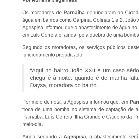
Por Adriana Magalhães
Os moradores de
Parnaíba
denunciaram ao Cidade
água em bairros como Carpina, Colinas 1 e 2, João XX
Agespisa informou que o abastecimento de água no
em Luís Correia e, ainda, pela quebra de uma bomb
Segundo os moradores, os serviços públicos dest
funcionamento prejudicado.
"Aqui no bairro João XXII é um caso sér
chega é à noite, quando é de manhã falt
Daysa, moradora do bairro.
Por meio de nota, a Agespisa informou que, em
Par
troca de uma bomba no sistema de captação de ág
Parnaíba, Luís Correia, Ilha Grande e Cajueiro da Pra
meio-dia.
Ainda segundo a
Agespisa
, o abastecimento ser