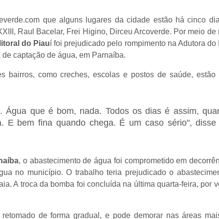
verde.com que alguns lugares da cidade estão há cinco di
III, Raul Bacelar, Frei Higino, Dirceu Arcoverde. Por meio de 
litoral do Piau
í foi prejudicado pelo rompimento na Adutora do L
a de captação de água, em Parnaíba.
es bairros, como creches, escolas e postos de saúde, estão
io. Água que é bom, nada. Todos os dias é assim, qua
a. E bem fina quando chega. É um caso sério", disse 
naíba
, o abastecimento de água foi comprometido em decorrê
ua no município. O trabalho teria prejudicado o abastecime
ia. A troca da bomba foi concluída na última quarta-feira, por v
á retomado de forma gradual, e pode demorar nas áreas mais