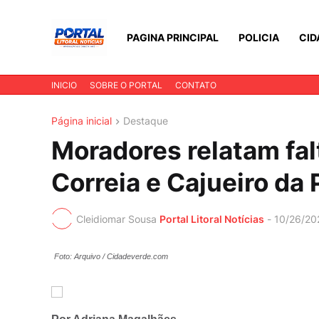
PAGINA PRINCIPAL
POLICIA
CID
INICIO
SOBRE O PORTAL
CONTATO
Página inicial
Destaque
Moradores relatam fal
Correia e Cajueiro da 
Cleidiomar Sousa
Portal Litoral Notícias
-
10/26/20
Foto: Arquivo / Cidadeverde.com