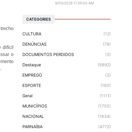
8/05/2026 11:55:00 AM
CATEGORIES
 trecho
CULTURA
(12)
DENÚNCIAS
(79)
difícil
DOCUMENTOS PERDIDOS
(3)
ssar o
imento
Destaque
(9892)
.
EMPREGO
(3)
ESPORTE
(180)
Geral
(1111)
MUNICÍPIOS
(1755)
NACIONAL
(1834)
PARNAÍBA
(4772)