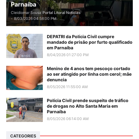
Parnaíba
Cleidiomar Sousa
Portal Litoral Notícias
-
8/03/2026 04:58:00 PM
DEPATRI da Polícia Civil cumpre
mandado de prisão por furto qualificado
em Parnaíba
8/04/2026 01:27:00 PM
Menino de 4 anos tem pescoço cortado
ao ser atingido por linha com cerol; mãe
denuncia
8/05/2026 11:55:00 AM
Polícia Civil prende suspeito de tráfico
de drogas no Alto Santa Maria em
Parnaíba
8/05/2026 06:14:00 AM
CATEGORIES