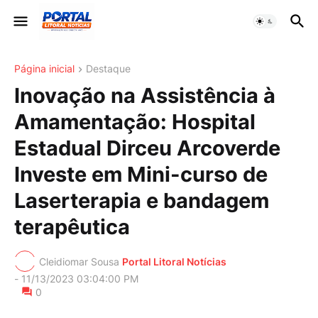
Página inicial
Destaque
Inovação na Assistência à
Amamentação: Hospital
Estadual Dirceu Arcoverde
Investe em Mini-curso de
Laserterapia e bandagem
terapêutica
Cleidiomar Sousa
Portal Litoral Notícias
-
11/13/2023 03:04:00 PM
0