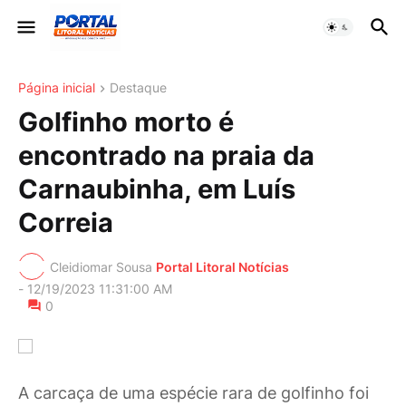
Página inicial
Destaque
Golfinho morto é
encontrado na praia da
Carnaubinha, em Luís
Correia
Cleidiomar Sousa
Portal Litoral Notícias
-
12/19/2023 11:31:00 AM
0
A carcaça de uma espécie rara de golfinho foi