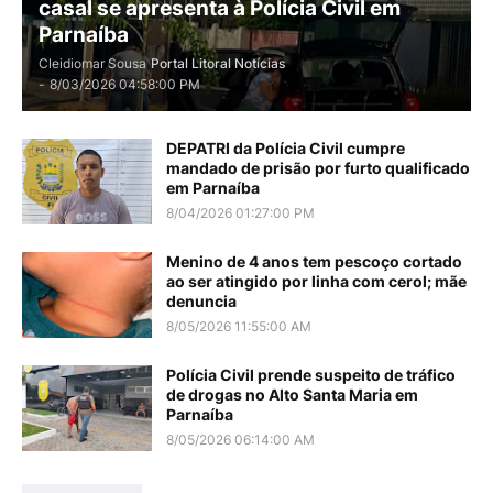
casal se apresenta à Polícia Civil em
Parnaíba
Cleidiomar Sousa
Portal Litoral Notícias
-
8/03/2026 04:58:00 PM
DEPATRI da Polícia Civil cumpre
mandado de prisão por furto qualificado
em Parnaíba
8/04/2026 01:27:00 PM
Menino de 4 anos tem pescoço cortado
ao ser atingido por linha com cerol; mãe
denuncia
8/05/2026 11:55:00 AM
Polícia Civil prende suspeito de tráfico
de drogas no Alto Santa Maria em
Parnaíba
8/05/2026 06:14:00 AM