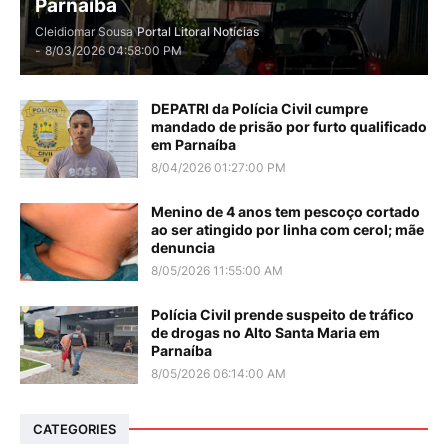
Parnaíba
Cleidiomar Sousa
Portal Litoral Notícias
-
8/03/2026 04:58:00 PM
DEPATRI da Polícia Civil cumpre
mandado de prisão por furto qualificado
em Parnaíba
8/04/2026 01:27:00 PM
Menino de 4 anos tem pescoço cortado
ao ser atingido por linha com cerol; mãe
denuncia
8/05/2026 11:55:00 AM
Polícia Civil prende suspeito de tráfico
de drogas no Alto Santa Maria em
Parnaíba
8/05/2026 06:14:00 AM
CATEGORIES