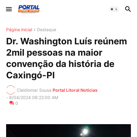
Página inicial
Destaque
Dr. Washington Luís reúnem
2mil pessoas na maior
convenção da história de
Caxingó-PI
Cleidiomar Sousa
Portal Litoral Notícias
-
8/04/2024 08:22:00 AM
0